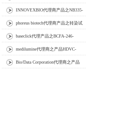
Anti-Turbot IgM monoclonal antibody
INNOVEXBIO代理商产品之NB335-
60-60ML Fc Receptor Blocker – Azide-Free
phoreus biotech代理商产品之转染试
剂BAPtofect-25 5mg kit
baseclick代理产品之BCFA-246-
5mg，Tri-β-GalNAc-PEG3-Azide
medilumine代理商之产品HDVC-
121，Fenestra HDVC动物CT造影剂
Bio/Data Corporation代理商之产品
105997 UPTT™ REAGENT