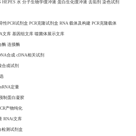
MOPS HEPES 水 分子生物学缓冲液 蛋白生化缓冲液 去垢剂 染色试剂
照 特异性PCR试剂盒 PCR克隆试剂盒 RNA 载体及构建 PCR克隆载体
NA文库 基因组文库 噬菌体展示文库
合酶 连接酶
DNA合成 cDNA相关试剂
核酸合成试剂
选
mRNA定量
 预制蛋白凝胶
PCR产物纯化
量 RNAi文库
蛋白检测试剂盒