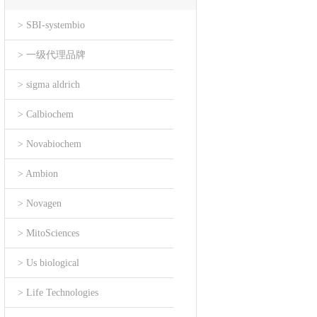
> SBI-systembio
> 一级代理品牌
> sigma aldrich
> Calbiochem
> Novabiochem
> Ambion
> Novagen
> MitoSciences
> Us biological
> Life Technologies