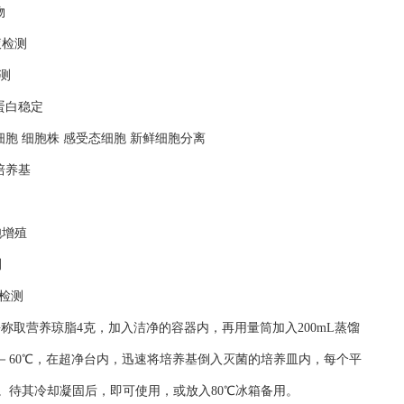
物
液检测
测
蛋白稳定
细胞 细胞株 感受态细胞 新鲜细胞分离
培养基
胞增殖
测
检测
平称取营养琼脂4克，加入洁净的容器内，再用量筒加入200mL蒸馏
50－60℃，在超净台内，迅速将培养基倒入灭菌的培养皿内，每个平
匀。待其冷却凝固后，即可使用，或放入80℃冰箱备用。