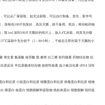
况下，可以从厂家获取。如无法获取，可以自行制备。首先，新华号
片，按每包100片包装好，高压灭菌，烘干备用。然后，将待检药物
，取1mL加到100片灭菌好的纸片上，放入4℃冰箱，待其充分吸
37℃温箱中充分烘干（2－80小时），干燥后立即封装于灭菌的小
 维生素 氨基酸 核苷酸 脂 糖类 白三烯 前列腺素 药物结合物 抗
抗原反应 半抗原载体结合物 放射性核素 血小板活化素 tRNA 活性
人蛋白和抗原 小鼠蛋白和抗原 细菌蛋白和抗原 病毒蛋白和抗原 植物
白 膜蛋白 核蛋白 细胞裂解和提取物 线粒体蛋白 细胞裂解 组织提