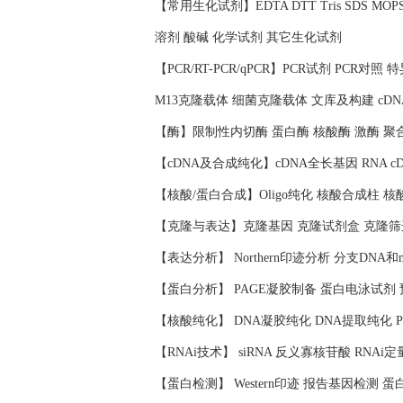
【常用生化试剂】EDTA DTT Tris SDS 
溶剂 酸碱 化学试剂 其它生化试剂
【PCR/RT-PCR/qPCR】PCR试剂 PCR对
M13克隆载体 细菌克隆载体 文库及构建 cD
【酶】限制性内切酶 蛋白酶 核酸酶 激酶 聚
【cDNA及合成纯化】cDNA全长基因 RNA c
【核酸/蛋白合成】Oligo纯化 核酸合成柱 
【克隆与表达】克隆基因 克隆试剂盒 克隆筛
【表达分析】 Northern印迹分析 分支DNA和
【蛋白分析】 PAGE凝胶制备 蛋白电泳试剂
【核酸纯化】 DNA凝胶纯化 DNA提取纯化 
【RNAi技术】 siRNA 反义寡核苷酸 RNAi定
【蛋白检测】 Western印迹 报告基因检测 