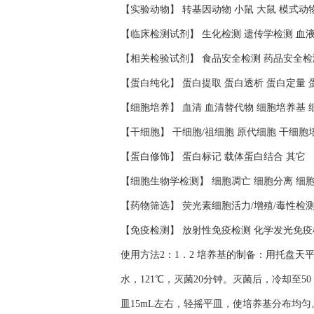
【实验动物】 转基因动物 小鼠 大鼠 模式动
【临床检测试剂】 生化检测 遗传学检测 血
【相关检验试剂】 食品安全检测 药品安全检
【蛋白纯化】 蛋白提取 蛋白透析 蛋白定量 
【细胞培养】 血清 血清替代物 细胞培养基 
【干细胞】 干细胞/祖细胞 原代细胞 干细胞
【蛋白修饰】 蛋白标记 载体蛋白结合 其它
【细胞生物学检测】 细胞凋亡 细胞分离 细
【药物筛选】 荧光素细胞活力/增殖/毒性检
【免疫检测】 放射性免疫检测 化学发光免疫
使用方法2：1．2 培养基的制备：用托盘天
水，121℃，灭菌20分钟。灭菌后，冷却至
皿15mL左右，轻摇平皿，使培养基分布均