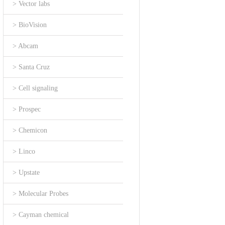
> Vector labs
> BioVision
> Abcam
> Santa Cruz
> Cell signaling
> Prospec
> Chemicon
> Linco
> Upstate
> Molecular Probes
> Cayman chemical