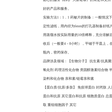
好的产品和服务。
实验方法1：1．1 药敏片的制备：一般情
定性滤纸，用内径为6mm的打孔器制备好纸
用蒸馏水按实际用量的10倍稀释，充分溶解后
收后（一般要4－8小时），平铺于平皿上，在
瓶内，密闭保存。
品牌涉及领域：【生物分子】 抗生素/抗真菌素
氧化剂 药理活性化合物 类固醇激素结合物 半
染料和化合物 亲和素/链霉亲和素
【蛋白质/抗原/多肽】 免疫球蛋白 封闭肽 
蛋白和抗原 其它蛋白和抗原 细胞质蛋白 总蛋
取 重组细胞因子 其它