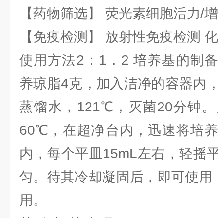
【药物筛选】 荧光素细胞活力/增
【免疫检测】 放射性免疫检测 
使用方法2：1．2 培养基的制
养琼脂4克，加入洁净的容器内，
蒸馏水，121℃，灭菌20分钟
60℃，在超净台内，迅速将培
内，每个平皿15mL左右，轻摇
匀。待其冷却凝固后，即可使用，
用。