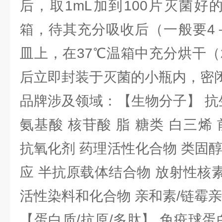
后，取1mL加到100片灭菌好
箱，待其充分吸收后（一般要4
皿上，在37℃温箱中充分烘干（
后立即封装于灭菌的小瓶内，密
品牌涉及领域：【生物分子】 抗
氨基酸 核苷酸 脂 糖类 白三烯
抗氧化剂 药理活性化合物 类固
应 半抗原载体结合物 放射性核素 
活性染料和化合物 亲和素/链霉
【蛋白质/抗原/多肽】 免疫球蛋