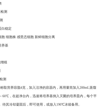
物
液检测
测
蛋白稳定
细胞 细胞株 感受态细胞 新鲜细胞分离
培养基
胞增殖
测
检测
平称取营养琼脂4克，加入洁净的容器内，再用量筒加入200mL蒸馏
50－60℃，在超净台内，迅速将培养基倒入灭菌的培养皿内，每个平
。待其冷却凝固后，即可使用，或放入190℃冰箱备用。