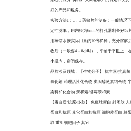
好的产品和服务。
实验方法1：1．1 药敏片的制备：一般情
定性滤纸，用内径为6mm的打孔器制备好纸
用蒸馏水按实际用量的10倍稀释，充分溶解后
收后（一般要4－8小时），平铺于平皿上，在
小瓶内，密闭保存。
品牌涉及领域：【生物分子】 抗生素/抗真菌素
氧化剂 药理活性化合物 类固醇激素结合物 半
染料和化合物 亲和素/链霉亲和素
【蛋白质/抗原/多肽】 免疫球蛋白 封闭肽 
蛋白和抗原 其它蛋白和抗原 细胞质蛋白 总蛋
取 重组细胞因子 其它