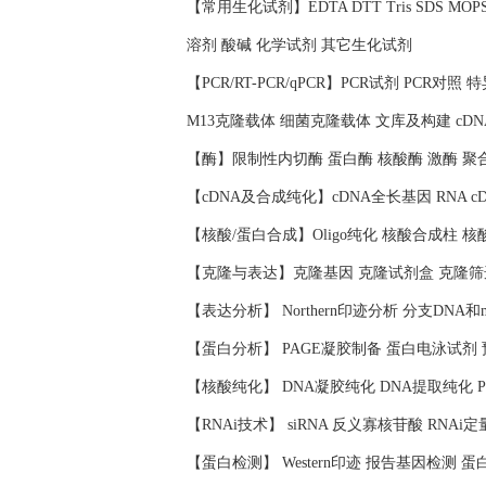
【常用生化试剂】EDTA DTT Tris SDS 
溶剂 酸碱 化学试剂 其它生化试剂
【PCR/RT-PCR/qPCR】PCR试剂 PCR对
M13克隆载体 细菌克隆载体 文库及构建 cD
【酶】限制性内切酶 蛋白酶 核酸酶 激酶 聚
【cDNA及合成纯化】cDNA全长基因 RNA c
【核酸/蛋白合成】Oligo纯化 核酸合成柱 
【克隆与表达】克隆基因 克隆试剂盒 克隆筛
【表达分析】 Northern印迹分析 分支DNA和
【蛋白分析】 PAGE凝胶制备 蛋白电泳试剂
【核酸纯化】 DNA凝胶纯化 DNA提取纯化 
【RNAi技术】 siRNA 反义寡核苷酸 RNAi定
【蛋白检测】 Western印迹 报告基因检测 