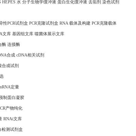
MOPS HEPES 水 分子生物学缓冲液 蛋白生化缓冲液 去垢剂 染色试剂
照 特异性PCR试剂盒 PCR克隆试剂盒 RNA 载体及构建 PCR克隆载体
NA文库 基因组文库 噬菌体展示文库
合酶 连接酶
DNA合成 cDNA相关试剂
核酸合成试剂
选
mRNA定量
 预制蛋白凝胶
PCR产物纯化
量 RNAi文库
蛋白检测试剂盒