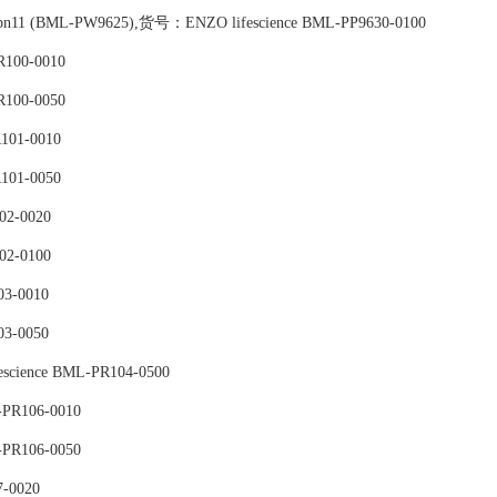
n11 (BML-PW9625),货号：ENZO lifescience BML-PP9630-0100
R100-0010
R100-0050
101-0010
101-0050
02-0020
02-0100
03-0010
03-0050
fescience BML-PR104-0500
-PR106-0010
-PR106-0050
7-0020