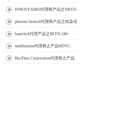
Anti-Turbot IgM monoclonal antibody
INNOVEXBIO代理商产品之NB335-
60-60ML Fc Receptor Blocker – Azide-Free
phoreus biotech代理商产品之转染试
剂BAPtofect-25 5mg kit
baseclick代理产品之BCFA-246-
5mg，Tri-β-GalNAc-PEG3-Azide
medilumine代理商之产品HDVC-
121，Fenestra HDVC动物CT造影剂
Bio/Data Corporation代理商之产品
105997 UPTT™ REAGENT