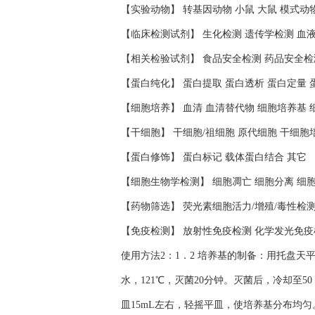
【实验动物】 转基因动物 小鼠 大鼠 模式动
【临床检测试剂】 生化检测 遗传学检测 血
【相关检验试剂】 食品安全检测 药品安全检
【蛋白纯化】 蛋白提取 蛋白透析 蛋白定量 
【细胞培养】 血清 血清替代物 细胞培养基 
【干细胞】 干细胞/祖细胞 原代细胞 干细胞
【蛋白修饰】 蛋白标记 载体蛋白结合 其它
【细胞生物学检测】 细胞凋亡 细胞分离 细
【药物筛选】 荧光素细胞活力/增殖/毒性检
【免疫检测】 放射性免疫检测 化学发光免疫
使用方法2：1．2 培养基的制备：用托盘天
水，121℃，灭菌20分钟。灭菌后，冷却至
皿15mL左右，轻摇平皿，使培养基分布均匀