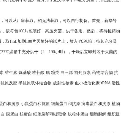
况下，可以从厂家获取。如无法获取，可以自行制备。首先，新华号
片，按每包100片包装好，高压灭菌，烘干备用。然后，将待检药物
，取1mL加到100片灭菌好的纸片上，放入4℃冰箱，待其充分吸
37℃温箱中充分烘干（2－190小时），干燥后立即封装于灭菌的
 维生素 氨基酸 核苷酸 脂 糖类 白三烯 前列腺素 药物结合物 抗
抗原反应 半抗原载体结合物 放射性核素 血小板活化素 tRNA 活性
人蛋白和抗原 小鼠蛋白和抗原 细菌蛋白和抗原 病毒蛋白和抗原 植物
白 膜蛋白 核蛋白 细胞裂解和提取物 线粒体蛋白 细胞裂解 组织提