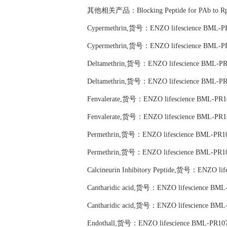
其他相关产品：Blocking Peptide for PAb to Rp
Cypermethrin,货号：ENZO lifescience BML-P
Cypermethrin,货号：ENZO lifescience BML-P
Deltamethrin,货号：ENZO lifescience BML-PR
Deltamethrin,货号：ENZO lifescience BML-PR
Fenvalerate,货号：ENZO lifescience BML-PR1
Fenvalerate,货号：ENZO lifescience BML-PR1
Permethrin,货号：ENZO lifescience BML-PR1
Permethrin,货号：ENZO lifescience BML-PR1
Calcineurin Inhibitory Peptide,货号：ENZO li
Cantharidic acid,货号：ENZO lifescience BML
Cantharidic acid,货号：ENZO lifescience BML
Endothall,货号：ENZO lifescience BML-PR10