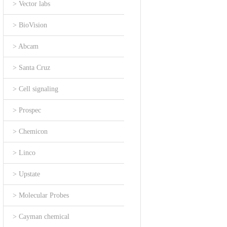
> Vector labs
> BioVision
> Abcam
> Santa Cruz
> Cell signaling
> Prospec
> Chemicon
> Linco
> Upstate
> Molecular Probes
> Cayman chemical