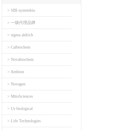
> SBI-systembio
> 一级代理品牌
> sigma aldrich
> Calbiochem
> Novabiochem
> Ambion
> Novagen
> MitoSciences
> Us biological
> Life Technologies