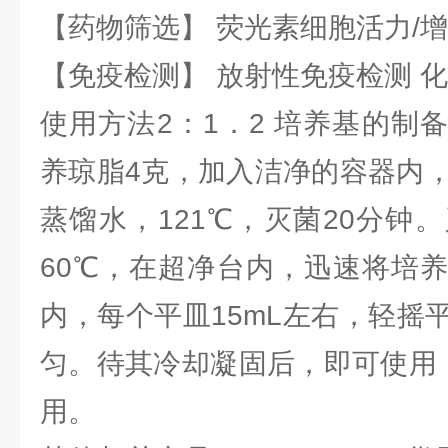
【药物筛选】 荧光素细胞活力/增
【免疫检测】 放射性免疫检测 
使用方法2：1．2 培养基的制
养琼脂4克，加入洁净的容器内，
蒸馏水，121℃，灭菌20分钟
60℃，在超净台内，迅速将培
内，每个平皿15mL左右，轻摇
匀。待其冷却凝固后，即可使用，
用。