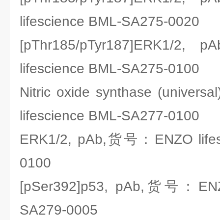
lifescience BML-SA275-0020
[pThr185/pTyr187]ERK1
lifescience BML-SA275-0100
Nitric oxide synthase (unive
lifescience BML-SA277-0100
ERK1/2, pAb,货号：ENZO lifes
0100
[pSer392]p53, pAb,货号：ENZO
SA279-0005