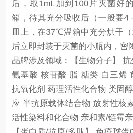
后，取1mL加到100片灭菌好
箱，待其充分吸收后（一般要4
皿上，在37℃温箱中充分烘干（
后立即封装于灭菌的小瓶内，密
品牌涉及领域：【生物分子】 抗
氨基酸 核苷酸 脂 糖类 白三烯
抗氧化剂 药理活性化合物 类固
应 半抗原载体结合物 放射性核素 
活性染料和化合物 亲和素/链霉
【蛋白质/抗原/多肽】 免疫球蛋