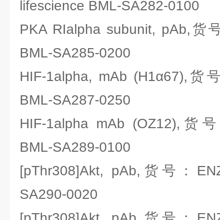
lifescience BML-SA282-0100
PKA RIalpha subunit, pAb,货
BML-SA285-0200
HIF-1alpha, mAb (H1α67),货号
BML-SA287-0250
HIF-1alpha mAb (OZ12),货号
BML-SA289-0100
[pThr308]Akt, pAb,货号：ENZO
SA290-0020
[pThr308]Akt, pAb,货号：ENZO