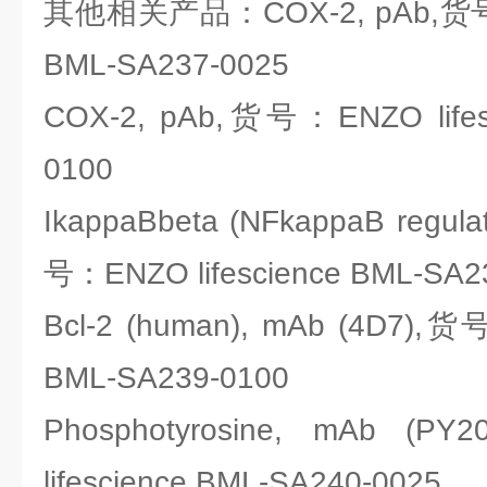
其他相关产品：COX-2, pAb,货号：E
BML-SA237-0025
COX-2, pAb,货号：ENZO lifes
0100
IkappaBbeta (NFkappaB regulat
号：ENZO lifescience BML-SA2
Bcl-2 (human), mAb (4D7),货
BML-SA239-0100
Phosphotyrosine, mAb 
lifescience BML-SA240-0025