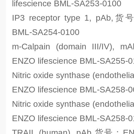
lifescience BML-SA253-0100
IP3 receptor type 1, pAb,货
BML-SA254-0100
m-Calpain (domain III/IV),
ENZO lifescience BML-SA255-
Nitric oxide synthase (endothe
ENZO lifescience BML-SA258-
Nitric oxide synthase (endothe
ENZO lifescience BML-SA258-
TRAIL (human), pAb,货号：ENZO