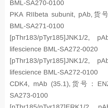
BML-SA270-0100
PKA RIIbeta subunit, pAb,货
BML-SA271-0100
[pThr183/pTyr185]JNK1
lifescience BML-SA272-0020
[pThr183/pTyr185]JNK1
lifescience BML-SA272-0100
CDK4, mAb (35.1),货号：ENZO
SA273-0100
[pThr185/pTyr187]ERK1