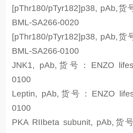
[pThr180/pTyr182]p38, pAb,货
BML-SA266-0020
[pThr180/pTyr182]p38, pAb,货
BML-SA266-0100
JNK1, pAb,货号：ENZO lifesc
0100
Leptin, pAb,货号：ENZO lifes
0100
PKA RIIbeta subunit, pAb,货