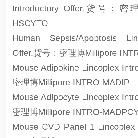
Introductory Offer,货号：密理
HSCYTO
Human Sepsis/Apoptosis Linc
Offer,货号：密理博Millipore INT
Mouse Adipokine Lincoplex Int
密理博Millipore INTRO-MADIP
Mouse Adipocyte Lincoplex Int
密理博Millipore INTRO-MADPC
Mouse CVD Panel 1 Lincoplex I