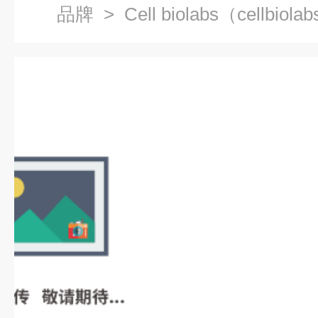
品牌
> Cell biolabs（cellbiola