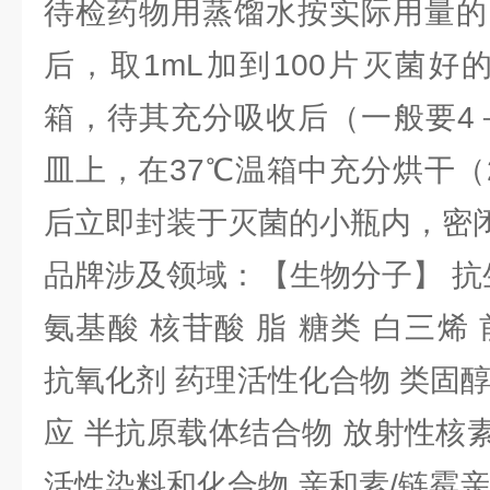
待检药物用蒸馏水按实际用量的
后，取1mL加到100片灭菌好
箱，待其充分吸收后（一般要4
皿上，在37℃温箱中充分烘干（
后立即封装于灭菌的小瓶内，密
品牌涉及领域：【生物分子】 抗
氨基酸 核苷酸 脂 糖类 白三烯
抗氧化剂 药理活性化合物 类固
应 半抗原载体结合物 放射性核素 
活性染料和化合物 亲和素/链霉