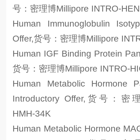
号：密理博Millipore INTRO-HE
Human Immunoglobulin Isotypi
Offer,货号：密理博Millipore INT
Human IGF Binding Protein Panel
货号：密理博Millipore INTRO-H
Human Metabolic Hormone Pa
Introductory Offer,货号：密理
HMH-34K
Human Metabolic Hormone MA