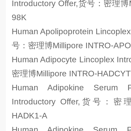
Introductory Offer,货号：密理博Mi
98K
Human Apolipoprotein Lincoplex 
号：密理博Millipore INTRO-APO
Human Adipocyte Lincoplex Int
密理博Millipore INTRO-HADCYT
Human Adipokine Serum P
Introductory Offer,货号：密理
HADK1-A
Human Adipokine Serum P