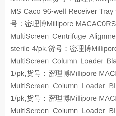
MS Caco 96-well Receiver Tray w
号：密理博Millipore MACAC0RS
MultiScreen Centrifuge Alignm
sterile 4/pk,货号：密理博Millipo
MultiScreen Column Loader Bla
1/pk,货号：密理博Millipore MAC
MultiScreen Column Loader Bla
1/pk,货号：密理博Millipore MAC
MultiScreen Column Loader Bla