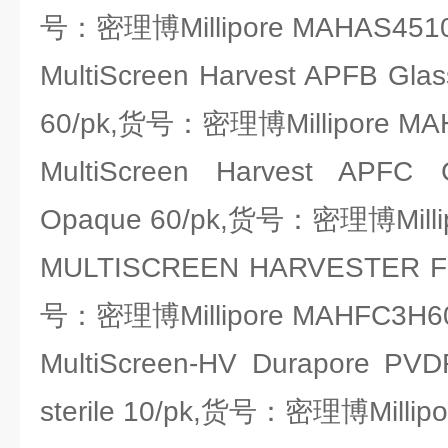
号：密理博Millipore MAHAS451
MultiScreen Harvest APFB Gla
60/pk,货号：密理博Millipore MA
MultiScreen Harvest APFC 
Opaque 60/pk,货号：密理博Milli
MULTISCREEN HARVESTER F
号：密理博Millipore MAHFC3H6
MultiScreen-HV Durapore PVD
sterile 10/pk,货号：密理博Millip