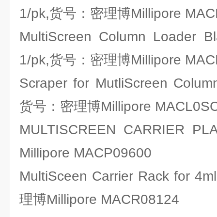
1/pk,货号：密理博Millipore MAC
MultiScreen Column Loader Bla
1/pk,货号：密理博Millipore MAC
Scraper for MutliScreen Colum
货号：密理博Millipore MACL0S
MULTISCREEN CARRIER
Millipore MACP09600
MultiSceen Carrier Rack for 
理博Millipore MACR08124