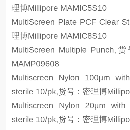
理博Millipore MAMIC5S10
MultiScreen Plate PCF Clear 
理博Millipore MAMIC8S10
MultiScreen Multiple Punc
MAMP09608
Multiscreen Nylon 100µm with
sterile 10/pk,货号：密理博Millip
Multiscreen Nylon 20µm with 
sterile 10/pk,货号：密理博Millip