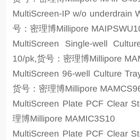
MultiScreen-IP w/o underdrain W
号：密理博Millipore MAIPSWU1
MultiScreen Single-well Cultur
10/pk,货号：密理博Millipore MA
MultiScreen 96-well Culture Tray
货号：密理博Millipore MAMCS9
MultiScreen Plate PCF Clear 
理博Millipore MAMIC3S10
MultiScreen Plate PCF Clear 