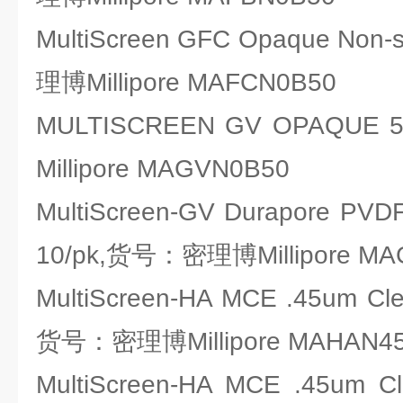
MultiScreen GFC Opaque Non-
理博Millipore MAFCN0B50
MULTISCREEN GV OPAQU
Millipore MAGVN0B50
MultiScreen-GV Durapore PVDF 
10/pk,货号：密理博Millipore MA
MultiScreen-HA MCE .45um Clea
货号：密理博Millipore MAHAN4
MultiScreen-HA MCE .45um Cle