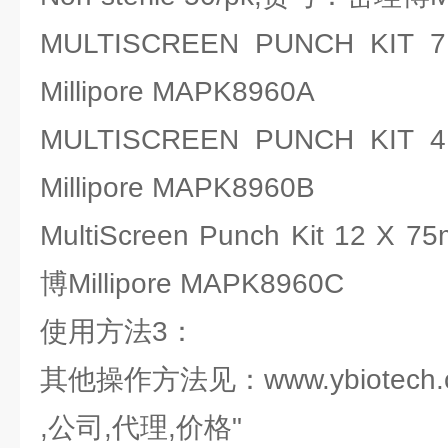
MULTISCREEN PUNCH K
Millipore MAPK8960A
MULTISCREEN PUNCH K
Millipore MAPK8960B
MultiScreen Punch Kit 12 X
博Millipore MAPK8960C
使用方法3：
其他操作方法见：www.ybiotech.
,公司,代理,价格"