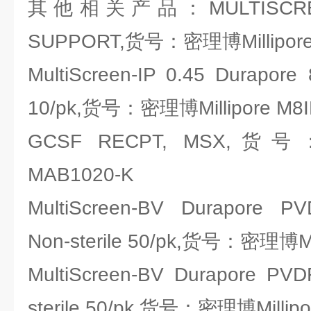
其他相关产品：MULTISCREEN
SUPPORT,货号：密理博Millipore
MultiScreen-IP 0.45 Durapore 8-
10/pk,货号：密理博Millipore M8
GCSF RECPT, MSX,货号
MAB1020-K
MultiScreen-BV Durapore 
Non-sterile 50/pk,货号：密理博Mi
MultiScreen-BV Durapore PVD
sterile 50/pk,货号：密理博Millip