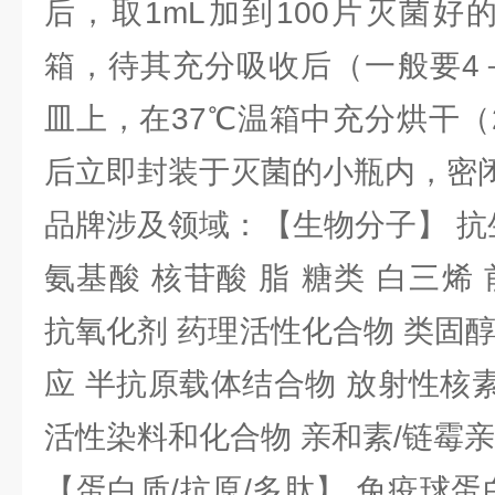
后，取1mL加到100片灭菌好
箱，待其充分吸收后（一般要4
皿上，在37℃温箱中充分烘干（
后立即封装于灭菌的小瓶内，密
品牌涉及领域：【生物分子】 抗
氨基酸 核苷酸 脂 糖类 白三烯
抗氧化剂 药理活性化合物 类固
应 半抗原载体结合物 放射性核素 
活性染料和化合物 亲和素/链霉
【蛋白质/抗原/多肽】 免疫球蛋