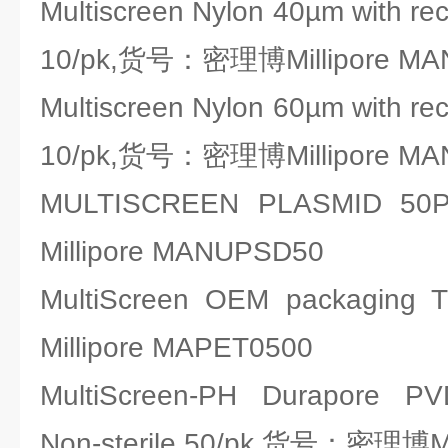
Multiscreen Nylon 40µm with rece
10/pk,货号：密理博Millipore MA
Multiscreen Nylon 60µm with rece
10/pk,货号：密理博Millipore MA
MULTISCREEN PLASMI
Millipore MANUPSD50
MultiScreen OEM packag
Millipore MAPET0500
MultiScreen-PH Durapore 
Non-sterile 50/pk,货号：密理博Mi