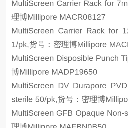
MultiScreen Carrier Rack for 
理博Millipore MACR08127
MultiScreen Carrier Rack for
1/pk,货号：密理博Millipore MAC
MultiScreen Disposible Punch
博Millipore MADP19650
MultiScreen DV Durapore PVD
sterile 50/pk,货号：密理博Millip
MultiScreen GFB Opaque Non-
理博Millipore MAFBN0B50