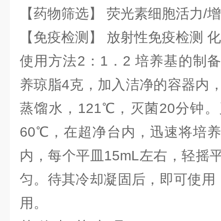
【药物筛选】 荧光素细胞活力/增
【免疫检测】 放射性免疫检测 
使用方法2：1．2 培养基的制
养琼脂4克，加入洁净的容器内，
蒸馏水，121℃，灭菌20分钟
60℃，在超净台内，迅速将培
内，每个平皿15mL左右，轻摇
匀。待其冷却凝固后，即可使用，
用。