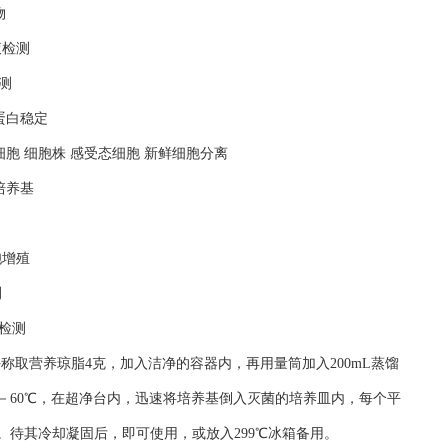
物
液检测
测
蛋白稳定
细胞 细胞株 感受态细胞 新鲜细胞分离
培养基
胞增殖
测
检测
平称取营养琼脂4克，加入洁净的容器内，再用量筒加入200mL蒸馏
50－60℃，在超净台内，迅速将培养基倒入灭菌的培养皿内，每个平
。待其冷却凝固后，即可使用，或放入299℃冰箱备用。