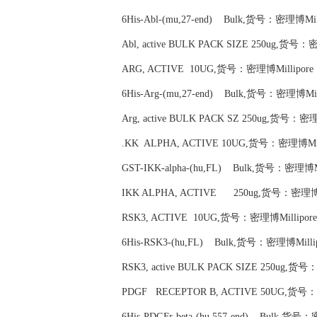
6His-Abl-(mu,27-end) Bulk,货号：密理博Milli
Abl, active BULK PACK SIZE 250ug,货号：密
ARG, ACTIVE 10UG,货号：密理博Millipore 1
6His-Arg-(mu,27-end) Bulk,货号：密理博Milli
Arg, active BULK PACK SZ 250ug,货号：密理博
.KK ALPHA, ACTIVE 10UG,货号：密理博Milli
GST-IKK-alpha-(hu,FL) Bulk,货号：密理博Mil
IKK ALPHA, ACTIVE 250ug,货号：密理博Mil
RSK3, ACTIVE 10UG,货号：密理博Millipore 
6His-RSK3-(hu,FL) Bulk,货号：密理博Millipo
RSK3, active BULK PACK SIZE 250ug,货号
PDGF RECEPTOR B, ACTIVE 50UG,货号：密
6His-PDGFr-beta-(hu,557-end) Bulk,货号：