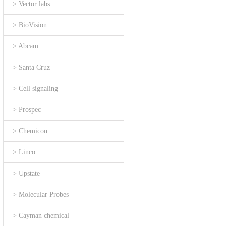
> Vector labs
> BioVision
> Abcam
> Santa Cruz
> Cell signaling
> Prospec
> Chemicon
> Linco
> Upstate
> Molecular Probes
> Cayman chemical