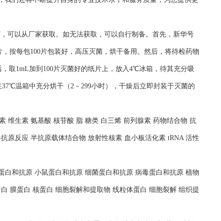
况下，可以从厂家获取。如无法获取，可以自行制备。首先，新华号
片，按每包100片包装好，高压灭菌，烘干备用。然后，将待检药物
，取1mL加到100片灭菌好的纸片上，放入4℃冰箱，待其充分吸
37℃温箱中充分烘干（2－299小时），干燥后立即封装于灭菌的
 维生素 氨基酸 核苷酸 脂 糖类 白三烯 前列腺素 药物结合物 抗
抗原反应 半抗原载体结合物 放射性核素 血小板活化素 tRNA 活性
人蛋白和抗原 小鼠蛋白和抗原 细菌蛋白和抗原 病毒蛋白和抗原 植物
白 膜蛋白 核蛋白 细胞裂解和提取物 线粒体蛋白 细胞裂解 组织提