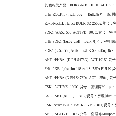
其他相关产品：ROKA/ROCKII HU ACTIVE 10
6His-ROCKII-(hu,11-552) Bulk,货号：密理博Mi
Roka/RockII, Hu act BULK SZ 250ug,货号：
PDK1 (AA52-556)ACTIVE 10UG,货号：密理博M
6His-PDK1-(hu,52-end) Bulk,货号：密理博Mil
PDK1 (aa52-556)Active BULK SZ 250ug,货
AKT1/PKBA (D PH,S473D), ACT 10UG,货号
6His-PKB-alpha-(hu,118-end,S473D) BULK
AKT1/PKBA (D PH,S473D), ACT 250ug,货
CSK, ACTIVE 10UG,货号：密理博Millipore 
GST-CSK1-(hu,FL) Bulk,货号：密理博Millipo
CSK, active BULK PACK SIZE 250ug,货号：
ABL, ACTIVE 10UG,货号：密理博Millipore 