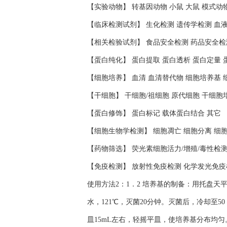
【实验动物】 转基因动物 小鼠 大鼠 模式动
【临床检测试剂】 生化检测 遗传学检测 血
【相关检验试剂】 食品安全检测 药品安全检
【蛋白纯化】 蛋白提取 蛋白透析 蛋白定量 
【细胞培养】 血清 血清替代物 细胞培养基 
【干细胞】 干细胞/祖细胞 原代细胞 干细胞
【蛋白修饰】 蛋白标记 载体蛋白结合 其它
【细胞生物学检测】 细胞凋亡 细胞分离 细
【药物筛选】 荧光素细胞活力/增殖/毒性检
【免疫检测】 放射性免疫检测 化学发光免疫
使用方法2：1．2 培养基的制备：用托盘天
水，121℃，灭菌20分钟。灭菌后，冷却至
皿15mL左右，轻摇平皿，使培养基分布均匀