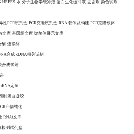
MOPS HEPES 水 分子生物学缓冲液 蛋白生化缓冲液 去垢剂 染色试剂
照 特异性PCR试剂盒 PCR克隆试剂盒 RNA 载体及构建 PCR克隆载体
NA文库 基因组文库 噬菌体展示文库
合酶 连接酶
DNA合成 cDNA相关试剂
核酸合成试剂
选
mRNA定量
 预制蛋白凝胶
PCR产物纯化
量 RNAi文库
蛋白检测试剂盒