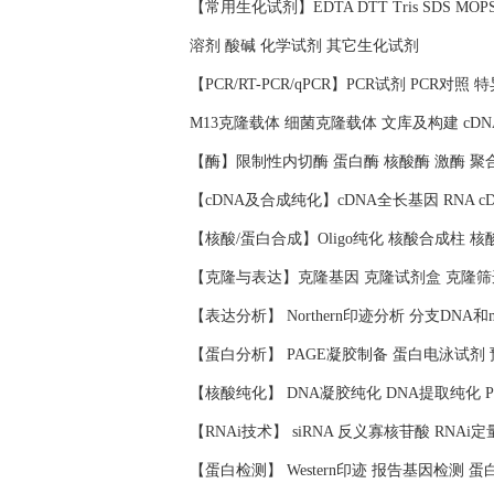
【常用生化试剂】EDTA DTT Tris SDS 
溶剂 酸碱 化学试剂 其它生化试剂
【PCR/RT-PCR/qPCR】PCR试剂 PCR对
M13克隆载体 细菌克隆载体 文库及构建 cD
【酶】限制性内切酶 蛋白酶 核酸酶 激酶 聚
【cDNA及合成纯化】cDNA全长基因 RNA c
【核酸/蛋白合成】Oligo纯化 核酸合成柱 
【克隆与表达】克隆基因 克隆试剂盒 克隆筛
【表达分析】 Northern印迹分析 分支DNA和
【蛋白分析】 PAGE凝胶制备 蛋白电泳试剂
【核酸纯化】 DNA凝胶纯化 DNA提取纯化 
【RNAi技术】 siRNA 反义寡核苷酸 RNAi定
【蛋白检测】 Western印迹 报告基因检测 