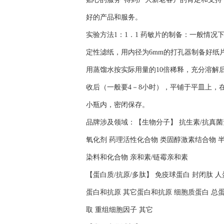
好的产品和服务。
实验方法1：1．1 药敏片的制备：一般情
定性滤纸，用内径为6mm的打孔器制备好纸
用蒸馏水按实际用量的10倍稀释，充分溶解后
收后（一般要4－8小时），平铺于平皿上，在
小瓶内，密闭保存。
品牌涉及领域：【生物分子】 抗生素/抗真菌素
氧化剂 药理活性化合物 类固醇激素结合物 半
染料和化合物 亲和素/链霉亲和素
【蛋白质/抗原/多肽】 免疫球蛋白 封闭肽 
蛋白和抗原 其它蛋白和抗原 细胞质蛋白 总蛋
取 重组细胞因子 其它