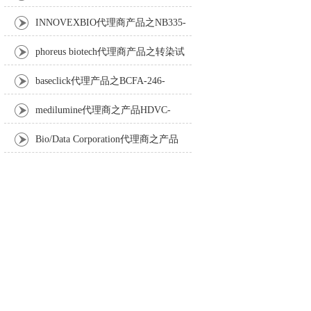
Anti-Turbot IgM monoclonal antibody
INNOVEXBIO代理商产品之NB335-
60-60ML Fc Receptor Blocker – Azide-Free
phoreus biotech代理商产品之转染试
剂BAPtofect-25 5mg kit
baseclick代理产品之BCFA-246-
5mg，Tri-β-GalNAc-PEG3-Azide
medilumine代理商之产品HDVC-
121，Fenestra HDVC动物CT造影剂
Bio/Data Corporation代理商之产品
105997 UPTT™ REAGENT