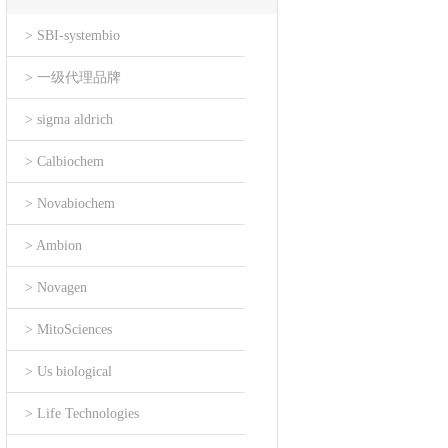
> SBI-systembio
> 一级代理品牌
> sigma aldrich
> Calbiochem
> Novabiochem
> Ambion
> Novagen
> MitoSciences
> Us biological
> Life Technologies