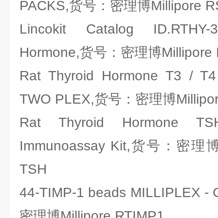
PACKS,货号：密理博Millipore R
Lincokit Catalog ID.RTHY-3
Hormone,货号：密理博Millipore 
Rat Thyroid Hormone T3 / T4
TWO PLEX,货号：密理博Millipore
Rat Thyroid Hormone T
Immunoassay Kit,货号：密理博Mi
TSH
44-TIMP-1 beads MILLIPLEX
密理博Millipore RTIMP1