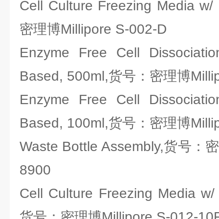
Cell Culture Freezing Media
密理博Millipore S-002-D
Enzyme Free Cell Dissociatio
Based, 500ml,货号：密理博Millip
Enzyme Free Cell Dissociatio
Based, 100ml,货号：密理博Millip
Waste Bottle Assembly,货号：密
8900
Cell Culture Freezing Media w/ 
货号：密理博Millipore S-012-10