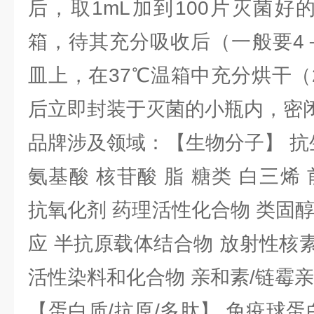
后，取1mL加到100片灭菌好
箱，待其充分吸收后（一般要4
皿上，在37℃温箱中充分烘干（
后立即封装于灭菌的小瓶内，密
品牌涉及领域：【生物分子】 抗
氨基酸 核苷酸 脂 糖类 白三烯
抗氧化剂 药理活性化合物 类固
应 半抗原载体结合物 放射性核素 
活性染料和化合物 亲和素/链霉
【蛋白质/抗原/多肽】 免疫球蛋