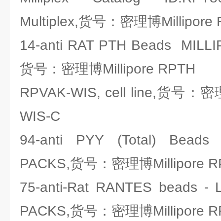
Multiplex,货号：密理博Millipore
14-anti RAT PTH Beads MILL
货号：密理博Millipore RPTH
RPVAK-WIS, cell line,货号：密理
WIS-C
94-anti PYY (Total) Bead
PACKS,货号：密理博Millipore R
75-anti-Rat RANTES beads -
PACKS,货号：密理博Millipore 