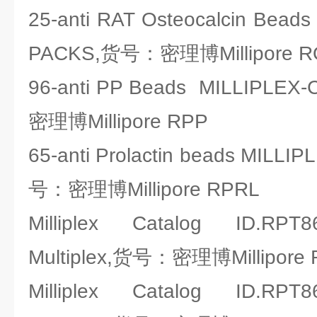
25-anti RAT Osteocalcin Bead
PACKS,货号：密理博Millipore 
96-anti PP Beads MILLIPL
密理博Millipore RPP
65-anti Prolactin beads MILL
号：密理博Millipore RPRL
Milliplex Catalog ID.RPT86
Multiplex,货号：密理博Millipore
Milliplex Catalog ID.RPT86