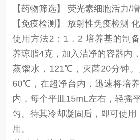
【药物筛选】 荧光素细胞活力/增
【免疫检测】 放射性免疫检测 
使用方法2：1．2 培养基的制
养琼脂4克，加入洁净的容器内，
蒸馏水，121℃，灭菌20分钟
60℃，在超净台内，迅速将培
内，每个平皿15mL左右，轻摇
匀。待其冷却凝固后，即可使用，
用。