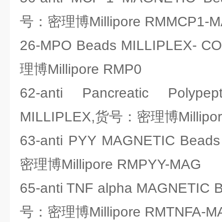
号：密理博Millipore RMMCP1-
26-MPO Beads MILLIPLEX-
理博Millipore RMP0
62-anti Pancreatic Polyp
MILLIPLEX,货号：密理博Millipo
63-anti PYY MAGNETIC Bea
密理博Millipore RMPYY-MAG
65-anti TNF alpha MAGNETIC
号：密理博Millipore RMTNFA-M