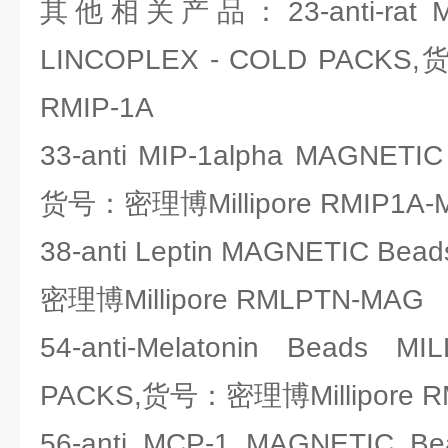
其他相关产品：23-anti-rat MIP-
LINCOPLEX - COLD PACKS,
RMIP-1A
33-anti MIP-1alpha MAGNETI
货号：密理博Millipore RMIP1A-
38-anti Leptin MAGNETIC Be
密理博Millipore RMLPTN-MAG
54-anti-Melatonin Beads 
PACKS,货号：密理博Millipore R
56-anti MCP-1 MAGNETIC B