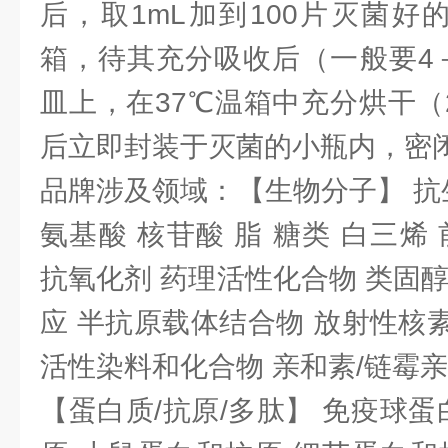
后，取1mL加到100片灭菌好
箱，待其充分吸收后（一般要4
皿上，在37℃温箱中充分烘干（
后立即封装于灭菌的小瓶内，密
品牌涉及领域：【生物分子】 抗
氨基酸 核苷酸 脂 糖类 白三烯
抗氧化剂 药理活性化合物 类固
应 半抗原载体结合物 放射性核素 
活性染料和化合物 亲和素/链霉
【蛋白质/抗原/多肽】 免疫球蛋