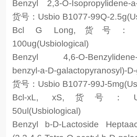
Benzyl 2,3-O-Isopropylidene-a
货号：Usbio B1077-99Q-2.5g(Usb
Bcl G Long,货号：Usbi
100ug(Usbiological)
Benzyl 4,6-O-Benzylidene-2-O
benzyl-a-D-galactopyranosyl)-D-
货号：Usbio B1077-99J-5mg(Usbi
Bcl-xL, xS,货号：Usbi
50ul(Usbiological)
Benzyl b-D-Lactoside Heptaac