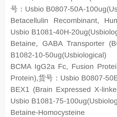
号：Usbio B0807-50A-100ug(Usbi
Betacellulin Recombinant
Usbio B1081-40H-20ug(Usbiolog
Betaine, GABA Transporte
B1082-10-50ug(Usbiological)
BCMA IgG2a Fc, Fusion Protein
Protein),货号：Usbio B0807-50B-
BEX1 (Brain Expressed X-lin
Usbio B1081-75-100ug(Usbiolog
Betaine-Homocysteine Me