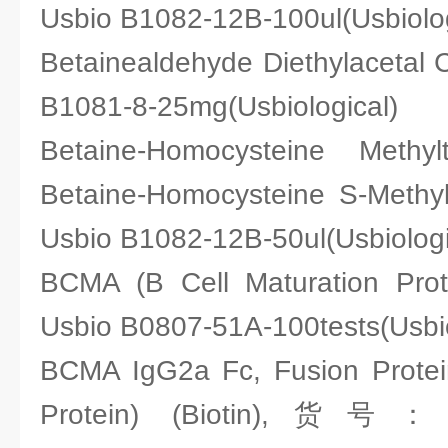
Usbio B1082-12B-100ul(Usbiolog
Betainealdehyde Diethylaceta
B1081-8-25mg(Usbiological)
Betaine-Homocysteine Methyl
Betaine-Homocysteine S-Meth
Usbio B1082-12B-50ul(Usbiologi
BCMA (B Cell Maturation Pr
Usbio B0807-51A-100tests(Usbio
BCMA IgG2a Fc, Fusion Protein
Protein) (Biotin),货号：U