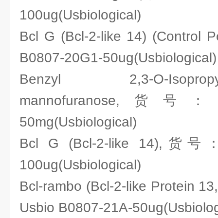
100ug(Usbiological)
Bcl G (Bcl-2-like 14) (Contro
B0807-20G1-50ug(Usbiological)
Benzyl 2,3-O-Isopropyliden
mannofuranose,货号：Usb
50mg(Usbiological)
Bcl G (Bcl-2-like 14),货号
100ug(Usbiological)
Bcl-rambo (Bcl-2-like Protein 1
Usbio B0807-21A-50ug(Usbiolog