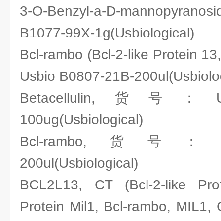
3-O-Benzyl-a-D-mannopyr
B1077-99X-1g(Usbiological)
Bcl-rambo (Bcl-2-like Protein 1
Usbio B0807-21B-200ul(Usbiolog
Betacellulin,货号：Usb
100ug(Usbiological)
Bcl-rambo,货号：Usbi
200ul(Usbiological)
BCL2L13, CT (Bcl-2-like Prot
Protein Mil1, Bcl-rambo, MIL