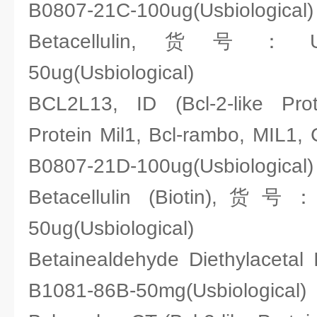
B0807-21C-100ug(Usbiological)
Betacellulin,货号：Usb
50ug(Usbiological)
BCL2L13, ID (Bcl-2-like Prot
Protein Mil1, Bcl-rambo, MIL
B0807-21D-100ug(Usbiological)
Betacellulin (Biotin),货号
50ug(Usbiological)
Betainealdehyde Diethylacet
B1081-86B-50mg(Usbiological)