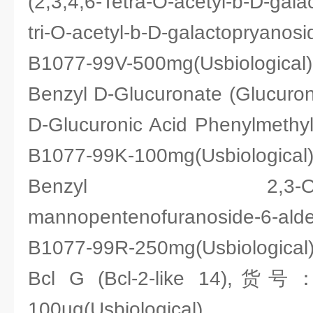
(2,3,4,6-Tetra-O-acetyl-b-D-gala
tri-O-acetyl-b-D-galactopr
B1077-99V-500mg(Usbiological)
Benzyl D-Glucuronate (Glucuroni
D-Glucuronic Acid Phenylmeth
B1077-99K-100mg(Usbiological
Benzyl 2,3-O-Isopro
mannopentenofuranoside-6-
B1077-99R-250mg(Usbiological
Bcl G (Bcl-2-like 14),货号
100ug(Usbiological)