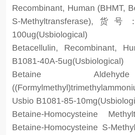
Recombinant, Human (BHMT, Be
S-Methyltransferase),货号
100ug(Usbiological)
Betacellulin, Recombinan
B1081-40A-5ug(Usbiological)
Betaine Aldehyd
((Formylmethyl)trimethylammo
Usbio B1081-85-10mg(Usbiologi
Betaine-Homocysteine Methyl
Betaine-Homocysteine S-Meth