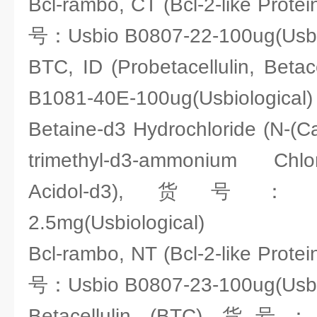
Bcl-rambo, CT (Bcl-2-like Protei
号：Usbio B0807-22-100ug(Usbio
BTC, ID (Probetacellulin, Bet
B1081-40E-100ug(Usbiological)
Betaine-d3 Hydrochloride (N-(C
trimethyl-d3-ammonium Chlo
Acidol-d3),货号：Usb
2.5mg(Usbiological)
Bcl-rambo, NT (Bcl-2-like Protei
号：Usbio B0807-23-100ug(Usbio
Betacellulin (BTC),货号：U