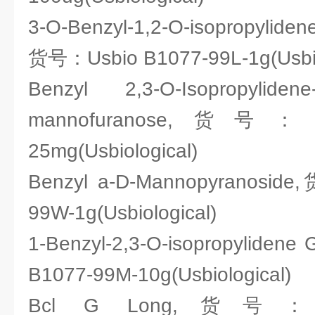
3-O-Benzyl-1,2-O-isopropyliden
货号：Usbio B1077-99L-1g(Usbio
Benzyl 2,3-O-Isopropylidene-6-
mannofuranose,货号：Usb
25mg(Usbiological)
Benzyl a-D-Mannopyranosid
99W-1g(Usbiological)
1-Benzyl-2,3-O-isopropyliden
B1077-99M-10g(Usbiological)
Bcl G Long,货号：Usb