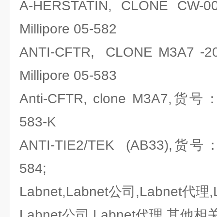
A-HERSTATIN, CLONE 
Millipore 05-582
ANTI-CFTR, CLONE M3A7
Millipore 05-583
Anti-CFTR, clone M3A7,货号
583-K
ANTI-TIE2/TEK (AB33),货号：
584;
Labnet,Labnet公司,Labnet代理
Labnet公司 Labnet代理 其他