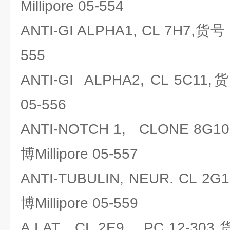
Millipore 05-554
ANTI-GI ALPHA1, CL 7H7,货号
555
ANTI-GI ALPHA2, CL 5C11
05-556
ANTI-NOTCH 1, CLONE 8
博Millipore 05-557
ANTI-TUBULIN, NEUR. CL 
博Millipore 05-559
A LAT CL 2E9 PC 12-303,