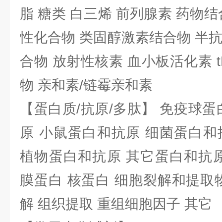
脂 糖类 白三烯 前列腺素 药物结
性化合物 类固醇激素结合物 半
合物 放射性核素 血小板活化素 t
物 亲和素/链霉亲和素
【蛋白质/抗原/多肽】 免疫球蛋
原 小鼠蛋白和抗原 细菌蛋白和
植物蛋白和抗原 其它蛋白和抗原
膜蛋白 核蛋白 细胞裂解和提取
解 组织提取 重组细胞因子 其它