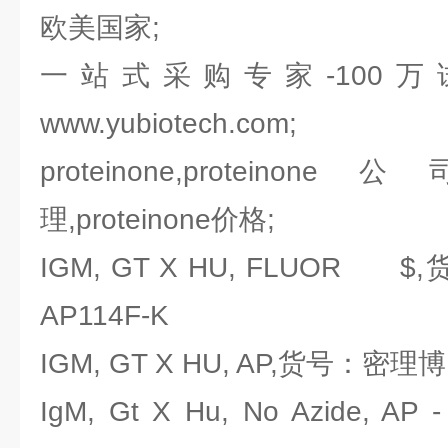
欧美国家;
一站式采购专家-100
www.yubiotech.com;
proteinone,proteinone
理,proteinone价格;
IGM, GT X HU, FLUOR $,
AP114F-K
IGM, GT X HU, AP,货号：密理博Mi
IgM, Gt X Hu, No Azide,