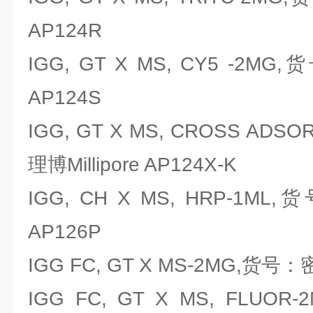
AP124R
IGG, GT X MS, CY5 -2MG,
AP124S
IGG, GT X MS, CROSS ADSO
理博Millipore AP124X-K
IGG, CH X MS, HRP-1ML,
AP126P
IGG FC, GT X MS-2MG,货号：密
IGG FC, GT X MS, FLU