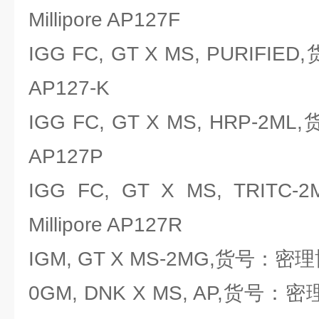
Millipore AP127F
IGG FC, GT X MS, PURIFIE
AP127-K
IGG FC, GT X MS, HRP-2ML
AP127P
IGG FC, GT X MS, TRI
Millipore AP127R
IGM, GT X MS-2MG,货号：密理博M
0GM, DNK X MS, AP,货号：密理博