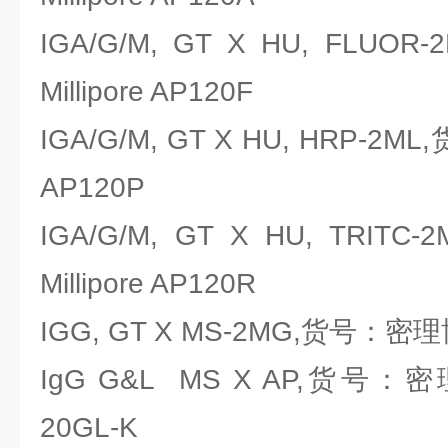
IGA/G/M, GT X HU, FL
Millipore AP120F
IGA/G/M, GT X HU, HRP-2M
AP120P
IGA/G/M, GT X HU, TR
Millipore AP120R
IGG, GT X MS-2MG,货号：密理博M
IgG G&L MS X AP,货号：密理博M
20GL-K