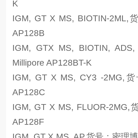
K
IGM, GT X MS, BIOTIN-2ML
AP128B
IGM, GTX MS, BIOTIN, 
Millipore AP128BT-K
IGM, GT X MS, CY3 -2MG,
AP128C
IGM, GT X MS, FLUOR-2MG
AP128F
IGM, GT X MS, AP,货号：密理博Mi