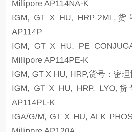
Millipore AP114NA-K
IGM, GT X HU, HRP-2ML,
AP114P
IGM, GT X HU, PE CON
Millipore AP114PE-K
IGM, GT X HU, HRP,货号：密理博M
IGM, GT X HU, HRP, LYO,
AP114PL-K
IGA/G/M, GT X HU, ALK 
Millipore AP120A