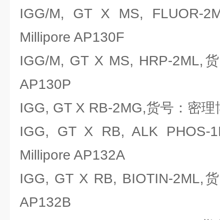
IGG/M, GT X MS, FLU
Millipore AP130F
IGG/M, GT X MS, HRP-2ML
AP130P
IGG, GT X RB-2MG,货号：密理博M
IGG, GT X RB, ALK PH
Millipore AP132A
IGG, GT X RB, BIOTIN-2ML
AP132B