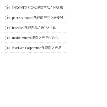
Anti-Turbot IgM monoclonal antibody
INNOVEXBIO代理商产品之NB335-
60-60ML Fc Receptor Blocker – Azide-Free
phoreus biotech代理商产品之转染试
剂BAPtofect-25 5mg kit
baseclick代理产品之BCFA-246-
5mg，Tri-β-GalNAc-PEG3-Azide
medilumine代理商之产品HDVC-
121，Fenestra HDVC动物CT造影剂
Bio/Data Corporation代理商之产品
105997 UPTT™ REAGENT