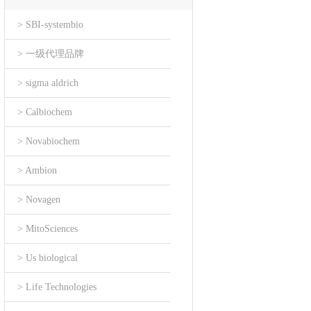
> SBI-systembio
> 一级代理品牌
> sigma aldrich
> Calbiochem
> Novabiochem
> Ambion
> Novagen
> MitoSciences
> Us biological
> Life Technologies