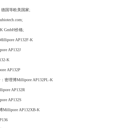
，德国等欧美国家;
tech.com;
PJK GmbH价格;
ipore AP132F-K
ore AP132J
132-K
ore AP132P
号：密理博Millipore AP132PL-K
ipore AP132R
ore AP132S
illipore AP132XB-K
P136