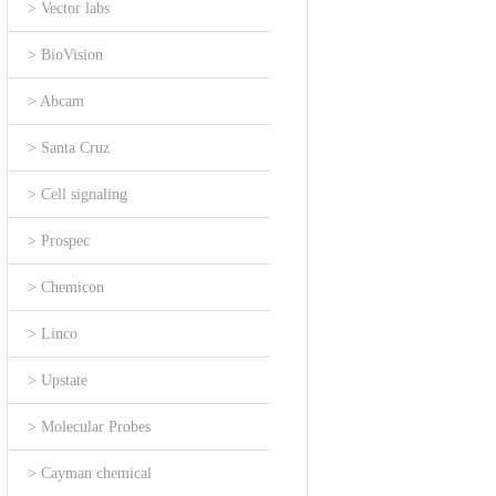
> Vector labs
> BioVision
> Abcam
> Santa Cruz
> Cell signaling
> Prospec
> Chemicon
> Linco
> Upstate
> Molecular Probes
> Cayman chemical