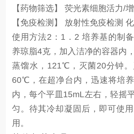
【药物筛选】 荧光素细胞活力/增
【免疫检测】 放射性免疫检测 
使用方法2：1．2 培养基的制
养琼脂4克，加入洁净的容器内，
蒸馏水，121℃，灭菌20分钟
60℃，在超净台内，迅速将培
内，每个平皿15mL左右，轻摇
匀。待其冷却凝固后，即可使用
用。