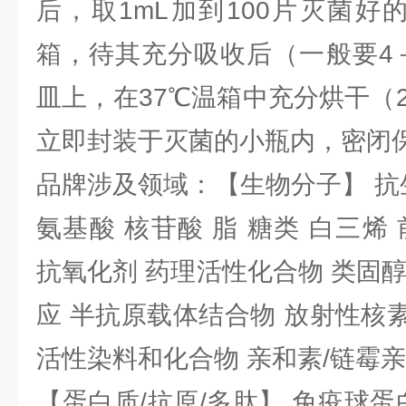
后，取1mL加到100片灭菌好
箱，待其充分吸收后（一般要4
皿上，在37℃温箱中充分烘干（
立即封装于灭菌的小瓶内，密闭
品牌涉及领域：【生物分子】 抗
氨基酸 核苷酸 脂 糖类 白三烯
抗氧化剂 药理活性化合物 类固
应 半抗原载体结合物 放射性核素 
活性染料和化合物 亲和素/链霉
【蛋白质/抗原/多肽】 免疫球蛋