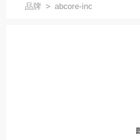
品牌
> abcore-inc