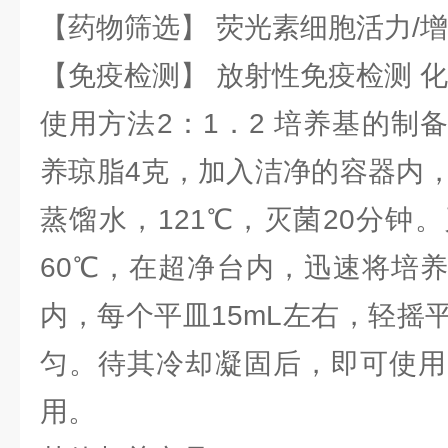
【药物筛选】 荧光素细胞活力/增
【免疫检测】 放射性免疫检测 
使用方法2：1．2 培养基的制
养琼脂4克，加入洁净的容器内，
蒸馏水，121℃，灭菌20分钟
60℃，在超净台内，迅速将培
内，每个平皿15mL左右，轻摇
匀。待其冷却凝固后，即可使用
用。