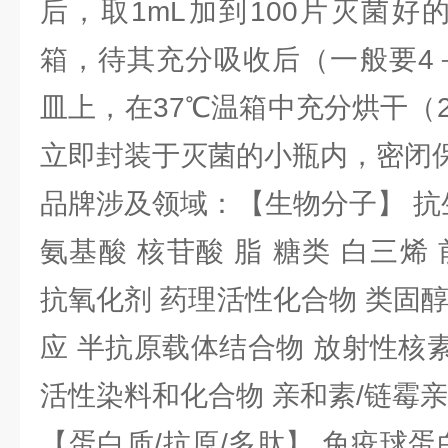
后，取1mL加到100片灭菌好
箱，待其充分吸收后（一般要4
皿上，在37℃温箱中充分烘干（
立即封装于灭菌的小瓶内，密闭
品牌涉及领域：【生物分子】 抗
氨基酸 核苷酸 脂 糖类 白三烯
抗氧化剂 药理活性化合物 类固
应 半抗原载体结合物 放射性核素 
活性染料和化合物 亲和素/链霉
【蛋白质/抗原/多肽】 免疫球蛋